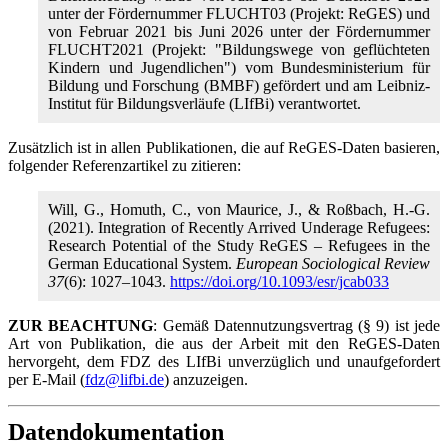
unter der Fördernummer FLUCHT03 (Projekt: ReGES) und
von Februar 2021 bis Juni 2026 unter der Fördernummer
FLUCHT2021 (Projekt: "Bildungswege von geflüchteten
Kindern und Jugendlichen") vom Bundesministerium für
Bildung und Forschung (BMBF) gefördert und am Leibniz-
Institut für Bildungsverläufe (LIfBi) verantwortet.
Zusätzlich ist in allen Publikationen, die auf ReGES-Daten basieren,
folgender Referenzartikel zu zitieren:
Will, G., Homuth, C., von Maurice, J., & Roßbach, H.-G.
(2021). Integration of Recently Arrived Underage Refugees:
Research Potential of the Study ReGES – Refugees in the
German Educational System.
European Sociological Review
37
(6): 1027–1043.
https://doi.org/10.1093/esr/jcab033
ZUR BEACHTUNG
: Gemäß Datennutzungsvertrag (§ 9) ist jede
Art von Publikation, die aus der Arbeit mit den ReGES-Daten
hervorgeht, dem FDZ des LIfBi unverzüglich und unaufgefordert
per E-Mail (
fdz@lifbi.de
) anzuzeigen.
Datendokumentation