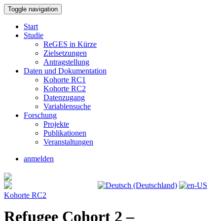
Toggle navigation
Start
Studie
ReGES in Kürze
Zielsetzungen
Antragstellung
Daten und Dokumentation
Kohorte RC1
Kohorte RC2
Datenzugang
Variablensuche
Forschung
Projekte
Publikationen
Veranstaltungen
anmelden
Kohorte RC2
Refugee Cohort 2 –