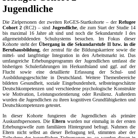
Jugendliche
Die Zielpersonen der zweiten ReGES-Startkohorte – der
Refugee
Cohort 2
(RC2) – sind
Jugendliche
, die zum Start der Studie 14
bis maximal 16 Jahre alt sind und noch die Sekundarstufe I des
allgemeinbildenden Schulsystems besuchen. Im Fokus dieser
Kohorte steht der
Übergang in die Sekundarstufe II bzw. in die
Berufsausbildung
, der zentral für die Bildungskarriere sowie die
mittel- und langfristige Integration in den Arbeitsmarkt ist. Das
umfangreiche Erhebungsprogramm der Jugendlichen umfasst die
bisherigen Schulerfahrungen im Herkunftsland und ggf. auf der
Flucht sowie eine detaillierte Erfassung der Schul- und
Ausbildungsgeschichte in Deutschland. Weitere Themenbereiche
bildeten Gesundheit, soziale Eingebundenheit, selbsteingeschätzte
Deutschkompetenzen und verschiedene psychologische Konstrukte
wie Motivation, Leistungsorientierung oder Resilienz. Außerdem
wurden die Jugendlichen zu ihren kognitiven Grundfähigkeiten und
Deutschkompetenzen getestet.
In dieser Kohorte fungieren die Jugendlichen als primäre
Auskunftspersonen. Die
Eltern
wurden nur einmalig in der ersten
Erhebungswelle zum familiären Hintergrund befragt. Nahmen die
Eltern nicht selbst an dieser Befragung teil, stimmten aber der
Teilnahme der jugendlichen Zielpersonen zu, so wurden diesen in